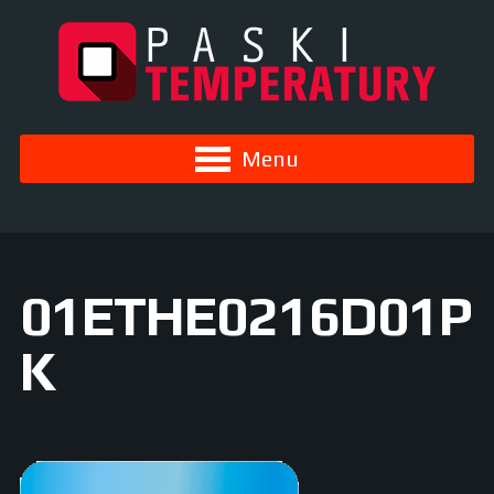
Menu
01ETHE0216D01P
K